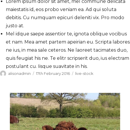
Lorem ipsum dolor sit amet, mel commune delicata
maiestatis id, eos probo veniam ea. Ad qui soluta
debitis. Cu numquam epicuri deleniti vix. Pro modo
justo at.
Mel idque saepe assentior te, ignota oblique vocibus
et nam. Mea amet partem apeirian eu. Scripta labores
ne ius, in mea sale ceteros. Ne laoreet tacimates duo,
quis feugiat his ne. Te elitr scripserit duo, ius electram
postulant cu. Iisque suavitate in his.
Author
Posted
Categories
alisonadmin
17th February 2016
live-stock
on