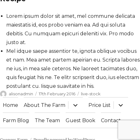
Lorem ipsum dolor sit amet, mel commune delicata
maiestatis id, eos probo veniam ea. Ad qui soluta
debitis. Cu numquam epicuri deleniti vix. Pro modo
justo at.
Mel idque saepe assentior te, ignota oblique vocibus
et nam. Mea amet partem apeirian eu. Scripta labores
ne ius, in mea sale ceteros. Ne laoreet tacimates duo,
quis feugiat his ne. Te elitr scripserit duo, ius electram
postulant cu. Iisque suavitate in his.
Author
Posted
Categories
alisonadmin
17th February 2016
live-stock
on
expand
expand
Home
About The Farm
Price List
child
child
menu
menu
Farm Blog
The Team
Guest Book
Contact