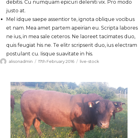
debitis. Cu numquam epicuri deleniti vix. Pro modo
justo at.
Mel idque saepe assentior te, ignota oblique vocibus
et nam. Mea amet partem apeirian eu. Scripta labores
ne ius, in mea sale ceteros. Ne laoreet tacimates duo,
quis feugiat his ne. Te elitr scripserit duo, ius electram
postulant cu. Iisque suavitate in his.
Author
Posted
Categories
alisonadmin
17th February 2016
live-stock
on